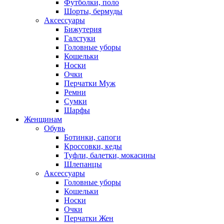
Футболки, поло
Шорты, бермуды
Аксессуары
Бижутерия
Галстуки
Головные уборы
Кошельки
Носки
Очки
Перчатки Муж
Ремни
Сумки
Шарфы
Женщинам
Обувь
Ботинки, сапоги
Кроссовки, кеды
Туфли, балетки, мокасины
Шлепанцы
Аксессуары
Головные уборы
Кошельки
Носки
Очки
Перчатки Жен