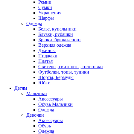
Ремни
Сумки
Украшения
Шарфы
Одежда
Белье, купальники
Блузки, рубашки
Брюки, брюки-спорт
Верхняя одежда
Джинсы
Пиджаки
Платья
Свитеры, свитшоты, толстовки
Футболки, топы, туники
Шорты, Бермуды
Юбки
Детям
Мальчики
Аксессуары
Обувь Мальчики
Одежда
Девочки
Аксессуары
Обувь
Одежда