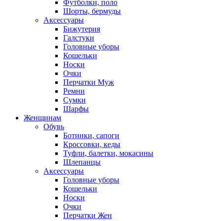
Футболки, поло
Шорты, бермуды
Аксессуары
Бижутерия
Галстуки
Головные уборы
Кошельки
Носки
Очки
Перчатки Муж
Ремни
Сумки
Шарфы
Женщинам
Обувь
Ботинки, сапоги
Кроссовки, кеды
Туфли, балетки, мокасины
Шлепанцы
Аксессуары
Головные уборы
Кошельки
Носки
Очки
Перчатки Жен