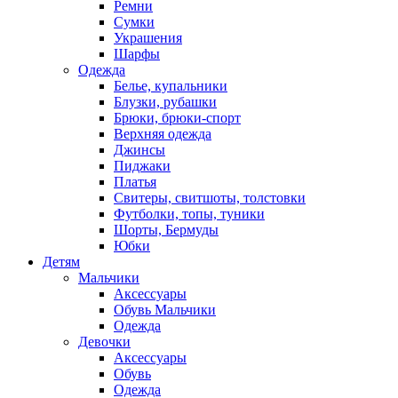
Ремни
Сумки
Украшения
Шарфы
Одежда
Белье, купальники
Блузки, рубашки
Брюки, брюки-спорт
Верхняя одежда
Джинсы
Пиджаки
Платья
Свитеры, свитшоты, толстовки
Футболки, топы, туники
Шорты, Бермуды
Юбки
Детям
Мальчики
Аксессуары
Обувь Мальчики
Одежда
Девочки
Аксессуары
Обувь
Одежда