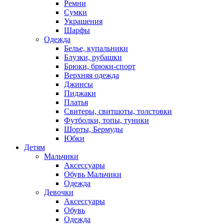
Ремни
Сумки
Украшения
Шарфы
Одежда
Белье, купальники
Блузки, рубашки
Брюки, брюки-спорт
Верхняя одежда
Джинсы
Пиджаки
Платья
Свитеры, свитшоты, толстовки
Футболки, топы, туники
Шорты, Бермуды
Юбки
Детям
Мальчики
Аксессуары
Обувь Мальчики
Одежда
Девочки
Аксессуары
Обувь
Одежда