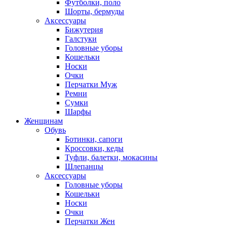
Футболки, поло
Шорты, бермуды
Аксессуары
Бижутерия
Галстуки
Головные уборы
Кошельки
Носки
Очки
Перчатки Муж
Ремни
Сумки
Шарфы
Женщинам
Обувь
Ботинки, сапоги
Кроссовки, кеды
Туфли, балетки, мокасины
Шлепанцы
Аксессуары
Головные уборы
Кошельки
Носки
Очки
Перчатки Жен