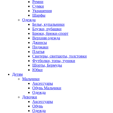
Ремни
Сумки
Украшения
Шарфы
Одежда
Белье, купальники
Блузки, рубашки
Брюки, брюки-спорт
Верхняя одежда
Джинсы
Пиджаки
Платья
Свитеры, свитшоты, толстовки
Футболки, топы, туники
Шорты, Бермуды
Юбки
Детям
Мальчики
Аксессуары
Обувь Мальчики
Одежда
Девочки
Аксессуары
Обувь
Одежда