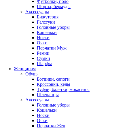
Футболки, поло
Шорты, бермуды
Аксессуары
Бижутерия
Галстуки
Головные уборы
Кошельки
Носки
Очки
Перчатки Муж
Ремни
Сумки
Шарфы
Женщинам
Обувь
Ботинки, сапоги
Кроссовки, кеды
Туфли, балетки, мокасины
Шлепанцы
Аксессуары
Головные уборы
Кошельки
Носки
Очки
Перчатки Жен