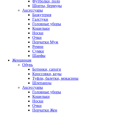
Футболки, поло
Шорты, бермуды
Аксессуары
Бижутерия
Галстуки
Головные уборы
Кошельки
Носки
Очки
Перчатки Муж
Ремни
Сумки
Шарфы
Женщинам
Обувь
Ботинки, сапоги
Кроссовки, кеды
Туфли, балетки, мокасины
Шлепанцы
Аксессуары
Головные уборы
Кошельки
Носки
Очки
Перчатки Жен