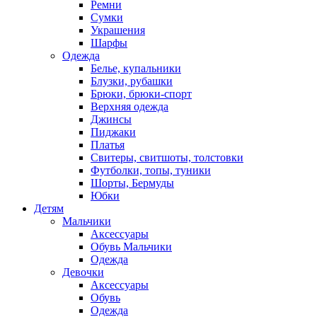
Ремни
Сумки
Украшения
Шарфы
Одежда
Белье, купальники
Блузки, рубашки
Брюки, брюки-спорт
Верхняя одежда
Джинсы
Пиджаки
Платья
Свитеры, свитшоты, толстовки
Футболки, топы, туники
Шорты, Бермуды
Юбки
Детям
Мальчики
Аксессуары
Обувь Мальчики
Одежда
Девочки
Аксессуары
Обувь
Одежда