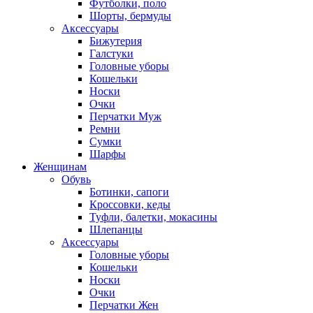
Футболки, поло
Шорты, бермуды
Аксессуары
Бижутерия
Галстуки
Головные уборы
Кошельки
Носки
Очки
Перчатки Муж
Ремни
Сумки
Шарфы
Женщинам
Обувь
Ботинки, сапоги
Кроссовки, кеды
Туфли, балетки, мокасины
Шлепанцы
Аксессуары
Головные уборы
Кошельки
Носки
Очки
Перчатки Жен