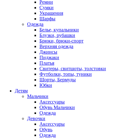
Ремни
Сумки
Украшения
Шарфы
Одежда
Белье, купальники
Блузки, рубашки
Брюки, брюки-спорт
Верхняя одежда
Джинсы
Пиджаки
Платья
Свитеры, свитшоты, толстовки
Футболки, топы, туники
Шорты, Бермуды
Юбки
Детям
Мальчики
Аксессуары
Обувь Мальчики
Одежда
Девочки
Аксессуары
Обувь
Одежда