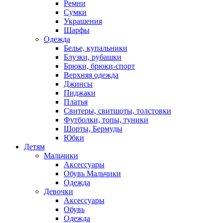
Ремни
Сумки
Украшения
Шарфы
Одежда
Белье, купальники
Блузки, рубашки
Брюки, брюки-спорт
Верхняя одежда
Джинсы
Пиджаки
Платья
Свитеры, свитшоты, толстовки
Футболки, топы, туники
Шорты, Бермуды
Юбки
Детям
Мальчики
Аксессуары
Обувь Мальчики
Одежда
Девочки
Аксессуары
Обувь
Одежда