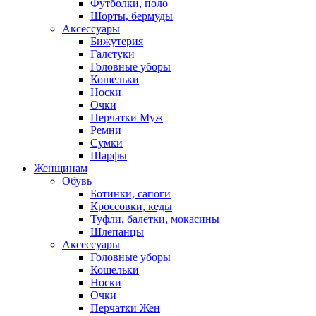
Футболки, поло
Шорты, бермуды
Аксессуары
Бижутерия
Галстуки
Головные уборы
Кошельки
Носки
Очки
Перчатки Муж
Ремни
Сумки
Шарфы
Женщинам
Обувь
Ботинки, сапоги
Кроссовки, кеды
Туфли, балетки, мокасины
Шлепанцы
Аксессуары
Головные уборы
Кошельки
Носки
Очки
Перчатки Жен