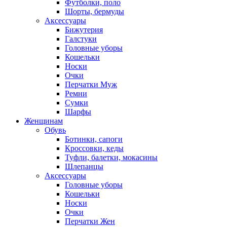
Футболки, поло
Шорты, бермуды
Аксессуары
Бижутерия
Галстуки
Головные уборы
Кошельки
Носки
Очки
Перчатки Муж
Ремни
Сумки
Шарфы
Женщинам
Обувь
Ботинки, сапоги
Кроссовки, кеды
Туфли, балетки, мокасины
Шлепанцы
Аксессуары
Головные уборы
Кошельки
Носки
Очки
Перчатки Жен