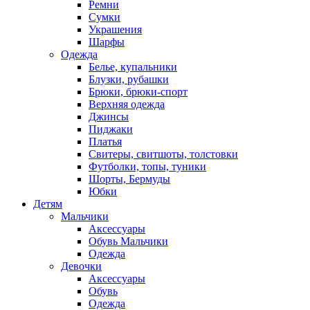
Ремни
Сумки
Украшения
Шарфы
Одежда
Белье, купальники
Блузки, рубашки
Брюки, брюки-спорт
Верхняя одежда
Джинсы
Пиджаки
Платья
Свитеры, свитшоты, толстовки
Футболки, топы, туники
Шорты, Бермуды
Юбки
Детям
Мальчики
Аксессуары
Обувь Мальчики
Одежда
Девочки
Аксессуары
Обувь
Одежда