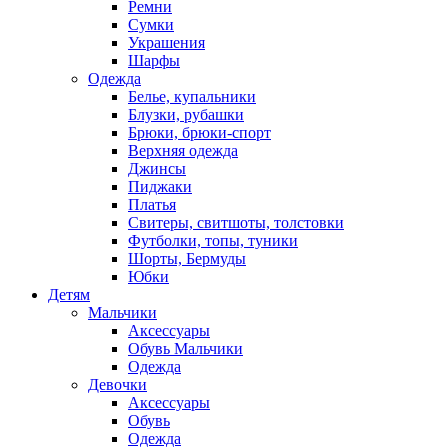
Ремни
Сумки
Украшения
Шарфы
Одежда
Белье, купальники
Блузки, рубашки
Брюки, брюки-спорт
Верхняя одежда
Джинсы
Пиджаки
Платья
Свитеры, свитшоты, толстовки
Футболки, топы, туники
Шорты, Бермуды
Юбки
Детям
Мальчики
Аксессуары
Обувь Мальчики
Одежда
Девочки
Аксессуары
Обувь
Одежда