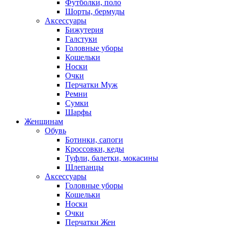
Футболки, поло
Шорты, бермуды
Аксессуары
Бижутерия
Галстуки
Головные уборы
Кошельки
Носки
Очки
Перчатки Муж
Ремни
Сумки
Шарфы
Женщинам
Обувь
Ботинки, сапоги
Кроссовки, кеды
Туфли, балетки, мокасины
Шлепанцы
Аксессуары
Головные уборы
Кошельки
Носки
Очки
Перчатки Жен