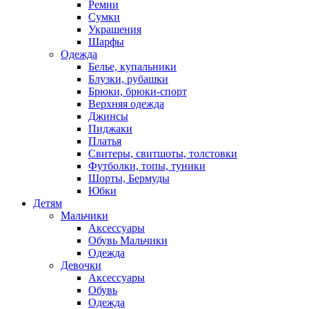
Ремни
Сумки
Украшения
Шарфы
Одежда
Белье, купальники
Блузки, рубашки
Брюки, брюки-спорт
Верхняя одежда
Джинсы
Пиджаки
Платья
Свитеры, свитшоты, толстовки
Футболки, топы, туники
Шорты, Бермуды
Юбки
Детям
Мальчики
Аксессуары
Обувь Мальчики
Одежда
Девочки
Аксессуары
Обувь
Одежда