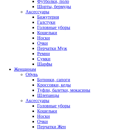
Футболки, поло
Шорты, бермуды
Аксессуары
Бижутерия
Галстуки
Головные уборы
Кошельки
Носки
Очки
Перчатки Муж
Ремни
Сумки
Шарфы
Женщинам
Обувь
Ботинки, сапоги
Кроссовки, кеды
Туфли, балетки, мокасины
Шлепанцы
Аксессуары
Головные уборы
Кошельки
Носки
Очки
Перчатки Жен