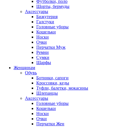
Футболки, поло
Шорты, бермуды
Аксессуары
Бижутерия
Галстуки
Головные уборы
Кошельки
Носки
Очки
Перчатки Муж
Ремни
Сумки
Шарфы
Женщинам
Обувь
Ботинки, сапоги
Кроссовки, кеды
Туфли, балетки, мокасины
Шлепанцы
Аксессуары
Головные уборы
Кошельки
Носки
Очки
Перчатки Жен