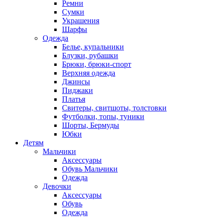
Ремни
Сумки
Украшения
Шарфы
Одежда
Белье, купальники
Блузки, рубашки
Брюки, брюки-спорт
Верхняя одежда
Джинсы
Пиджаки
Платья
Свитеры, свитшоты, толстовки
Футболки, топы, туники
Шорты, Бермуды
Юбки
Детям
Мальчики
Аксессуары
Обувь Мальчики
Одежда
Девочки
Аксессуары
Обувь
Одежда