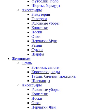
Футболки, поло
Шорты, бермуды
Аксессуары
Бижутерия
Галстуки
Головные уборы
Кошельки
Носки
Очки
Перчатки Муж
Ремни
Сумки
Шарфы
Женщинам
Обувь
Ботинки, сапоги
Кроссовки, кеды
Туфли, балетки, мокасины
Шлепанцы
Аксессуары
Головные уборы
Кошельки
Носки
Очки
Перчатки Жен