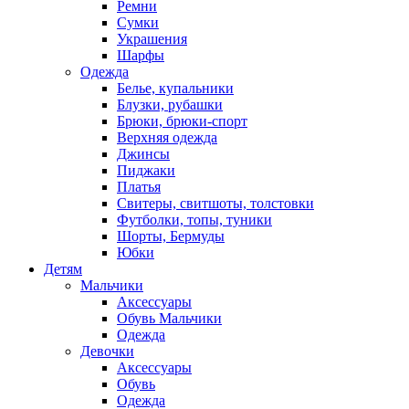
Ремни
Сумки
Украшения
Шарфы
Одежда
Белье, купальники
Блузки, рубашки
Брюки, брюки-спорт
Верхняя одежда
Джинсы
Пиджаки
Платья
Свитеры, свитшоты, толстовки
Футболки, топы, туники
Шорты, Бермуды
Юбки
Детям
Мальчики
Аксессуары
Обувь Мальчики
Одежда
Девочки
Аксессуары
Обувь
Одежда