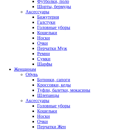
Футболки, поло
Шорты, бермуды
Аксессуары
Бижутерия
Галстуки
Головные уборы
Кошельки
Носки
Очки
Перчатки Муж
Ремни
Сумки
Шарфы
Женщинам
Обувь
Ботинки, сапоги
Кроссовки, кеды
Туфли, балетки, мокасины
Шлепанцы
Аксессуары
Головные уборы
Кошельки
Носки
Очки
Перчатки Жен