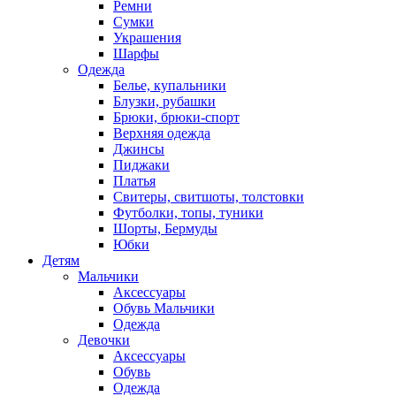
Ремни
Сумки
Украшения
Шарфы
Одежда
Белье, купальники
Блузки, рубашки
Брюки, брюки-спорт
Верхняя одежда
Джинсы
Пиджаки
Платья
Свитеры, свитшоты, толстовки
Футболки, топы, туники
Шорты, Бермуды
Юбки
Детям
Мальчики
Аксессуары
Обувь Мальчики
Одежда
Девочки
Аксессуары
Обувь
Одежда