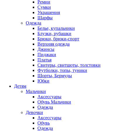
Ремни
Сумки
Украшения
Шарфы
Одежда
Белье, купальники
Блузки, рубашки
Брюки, брюки-спорт
Верхняя одежда
Джинсы
Пиджаки
Платья
Свитеры, свитшоты, толстовки
Футболки, топы, туники
Шорты, Бермуды
Юбки
Детям
Мальчики
Аксессуары
Обувь Мальчики
Одежда
Девочки
Аксессуары
Обувь
Одежда