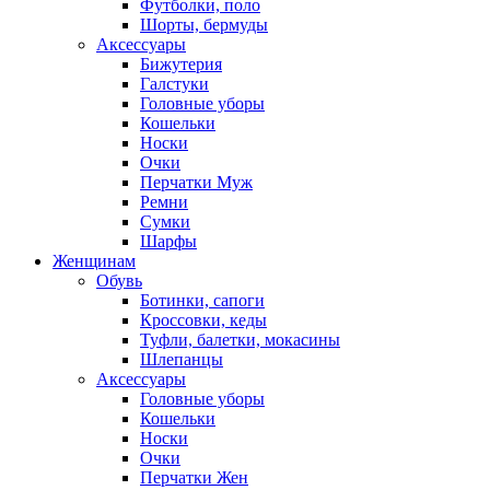
Футболки, поло
Шорты, бермуды
Аксессуары
Бижутерия
Галстуки
Головные уборы
Кошельки
Носки
Очки
Перчатки Муж
Ремни
Сумки
Шарфы
Женщинам
Обувь
Ботинки, сапоги
Кроссовки, кеды
Туфли, балетки, мокасины
Шлепанцы
Аксессуары
Головные уборы
Кошельки
Носки
Очки
Перчатки Жен