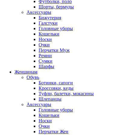
Футболки, поло
Шорты, бермуды
Аксессуары
Бижутерия
Галстуки
Головные уборы
Кошельки
Носки
Очки
Перчатки Муж
Ремни
Сумки
Шарфы
Женщинам
Обувь
Ботинки, сапоги
Кроссовки, кеды
Туфли, балетки, мокасины
Шлепанцы
Аксессуары
Головные уборы
Кошельки
Носки
Очки
Перчатки Жен