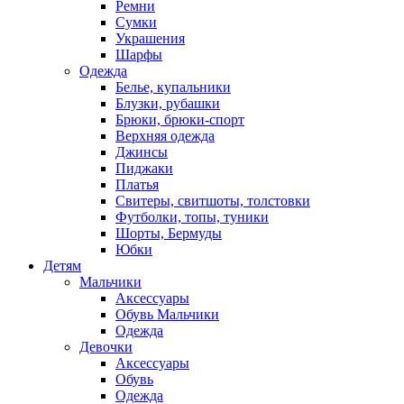
Ремни
Сумки
Украшения
Шарфы
Одежда
Белье, купальники
Блузки, рубашки
Брюки, брюки-спорт
Верхняя одежда
Джинсы
Пиджаки
Платья
Свитеры, свитшоты, толстовки
Футболки, топы, туники
Шорты, Бермуды
Юбки
Детям
Мальчики
Аксессуары
Обувь Мальчики
Одежда
Девочки
Аксессуары
Обувь
Одежда