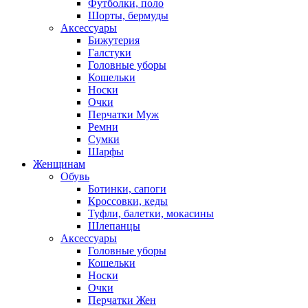
Футболки, поло
Шорты, бермуды
Аксессуары
Бижутерия
Галстуки
Головные уборы
Кошельки
Носки
Очки
Перчатки Муж
Ремни
Сумки
Шарфы
Женщинам
Обувь
Ботинки, сапоги
Кроссовки, кеды
Туфли, балетки, мокасины
Шлепанцы
Аксессуары
Головные уборы
Кошельки
Носки
Очки
Перчатки Жен