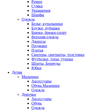
Ремни
Сумки
Украшения
Шарфы
Одежда
Белье, купальники
Блузки, рубашки
Брюки, брюки-спорт
Верхняя одежда
Джинсы
Пиджаки
Платья
Свитеры, свитшоты, толстовки
Футболки, топы, туники
Шорты, Бермуды
Юбки
Детям
Мальчики
Аксессуары
Обувь Мальчики
Одежда
Девочки
Аксессуары
Обувь
Одежда