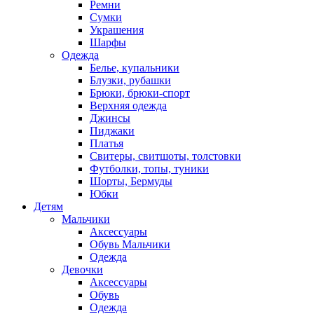
Ремни
Сумки
Украшения
Шарфы
Одежда
Белье, купальники
Блузки, рубашки
Брюки, брюки-спорт
Верхняя одежда
Джинсы
Пиджаки
Платья
Свитеры, свитшоты, толстовки
Футболки, топы, туники
Шорты, Бермуды
Юбки
Детям
Мальчики
Аксессуары
Обувь Мальчики
Одежда
Девочки
Аксессуары
Обувь
Одежда