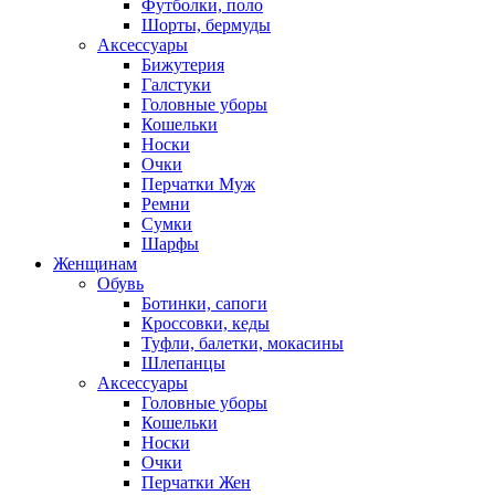
Футболки, поло
Шорты, бермуды
Аксессуары
Бижутерия
Галстуки
Головные уборы
Кошельки
Носки
Очки
Перчатки Муж
Ремни
Сумки
Шарфы
Женщинам
Обувь
Ботинки, сапоги
Кроссовки, кеды
Туфли, балетки, мокасины
Шлепанцы
Аксессуары
Головные уборы
Кошельки
Носки
Очки
Перчатки Жен