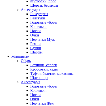
Футболки, поло
Шорты, бермуды
Аксессуары
Бижутерия
Галстуки
Головные уборы
Кошельки
Носки
Очки
Перчатки Муж
Ремни
Сумки
Шарфы
Женщинам
Обувь
Ботинки, сапоги
Кроссовки, кеды
Туфли, балетки, мокасины
Шлепанцы
Аксессуары
Головные уборы
Кошельки
Носки
Очки
Перчатки Жен