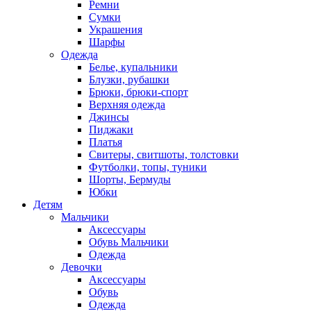
Ремни
Сумки
Украшения
Шарфы
Одежда
Белье, купальники
Блузки, рубашки
Брюки, брюки-спорт
Верхняя одежда
Джинсы
Пиджаки
Платья
Свитеры, свитшоты, толстовки
Футболки, топы, туники
Шорты, Бермуды
Юбки
Детям
Мальчики
Аксессуары
Обувь Мальчики
Одежда
Девочки
Аксессуары
Обувь
Одежда