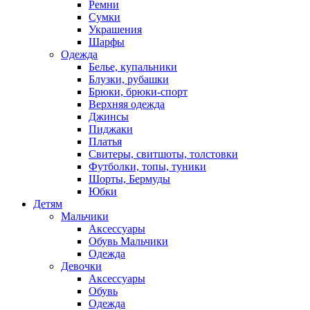
Ремни
Сумки
Украшения
Шарфы
Одежда
Белье, купальники
Блузки, рубашки
Брюки, брюки-спорт
Верхняя одежда
Джинсы
Пиджаки
Платья
Свитеры, свитшоты, толстовки
Футболки, топы, туники
Шорты, Бермуды
Юбки
Детям
Мальчики
Аксессуары
Обувь Мальчики
Одежда
Девочки
Аксессуары
Обувь
Одежда