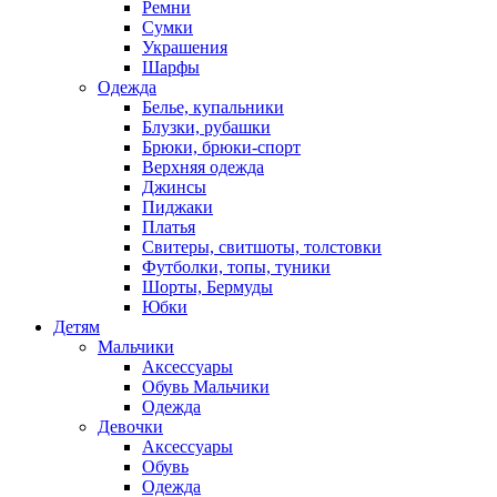
Ремни
Сумки
Украшения
Шарфы
Одежда
Белье, купальники
Блузки, рубашки
Брюки, брюки-спорт
Верхняя одежда
Джинсы
Пиджаки
Платья
Свитеры, свитшоты, толстовки
Футболки, топы, туники
Шорты, Бермуды
Юбки
Детям
Мальчики
Аксессуары
Обувь Мальчики
Одежда
Девочки
Аксессуары
Обувь
Одежда