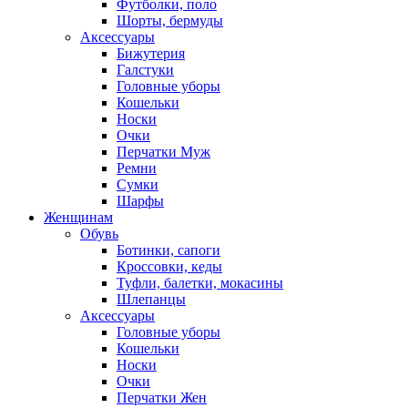
Футболки, поло
Шорты, бермуды
Аксессуары
Бижутерия
Галстуки
Головные уборы
Кошельки
Носки
Очки
Перчатки Муж
Ремни
Сумки
Шарфы
Женщинам
Обувь
Ботинки, сапоги
Кроссовки, кеды
Туфли, балетки, мокасины
Шлепанцы
Аксессуары
Головные уборы
Кошельки
Носки
Очки
Перчатки Жен