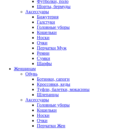
Футболки, поло
Шорты, бермуды
Аксессуары
Бижутерия
Галстуки
Головные уборы
Кошельки
Носки
Очки
Перчатки Муж
Ремни
Сумки
Шарфы
Женщинам
Обувь
Ботинки, сапоги
Кроссовки, кеды
Туфли, балетки, мокасины
Шлепанцы
Аксессуары
Головные уборы
Кошельки
Носки
Очки
Перчатки Жен