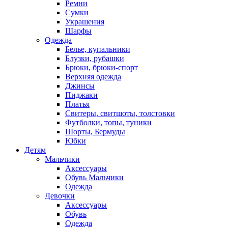
Ремни
Сумки
Украшения
Шарфы
Одежда
Белье, купальники
Блузки, рубашки
Брюки, брюки-спорт
Верхняя одежда
Джинсы
Пиджаки
Платья
Свитеры, свитшоты, толстовки
Футболки, топы, туники
Шорты, Бермуды
Юбки
Детям
Мальчики
Аксессуары
Обувь Мальчики
Одежда
Девочки
Аксессуары
Обувь
Одежда