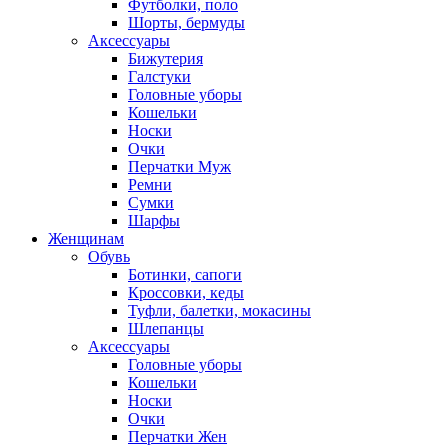
Футболки, поло
Шорты, бермуды
Аксессуары
Бижутерия
Галстуки
Головные уборы
Кошельки
Носки
Очки
Перчатки Муж
Ремни
Сумки
Шарфы
Женщинам
Обувь
Ботинки, сапоги
Кроссовки, кеды
Туфли, балетки, мокасины
Шлепанцы
Аксессуары
Головные уборы
Кошельки
Носки
Очки
Перчатки Жен