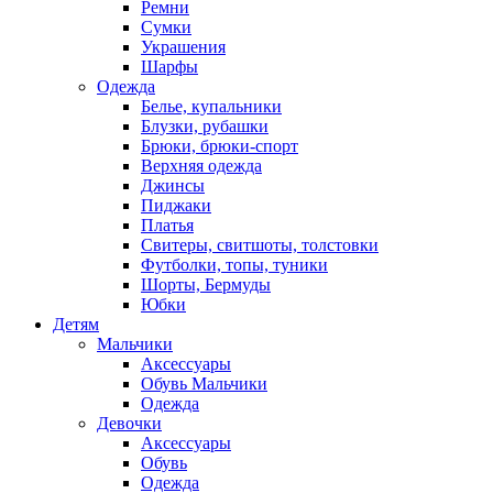
Ремни
Сумки
Украшения
Шарфы
Одежда
Белье, купальники
Блузки, рубашки
Брюки, брюки-спорт
Верхняя одежда
Джинсы
Пиджаки
Платья
Свитеры, свитшоты, толстовки
Футболки, топы, туники
Шорты, Бермуды
Юбки
Детям
Мальчики
Аксессуары
Обувь Мальчики
Одежда
Девочки
Аксессуары
Обувь
Одежда