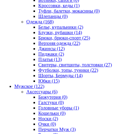
Ботинки, сапоги (0)
Кроссовки, кеды (1)
Туфли, балетки, мокасины (0)
Шлепанцы (0)
Одежда (168)
Белье, купальники (2)
Блузки, рубашки (14)
Брюки, брюки-спорт (25)
Верхняя одежда (22)
Джинсы (12)
Пиджаки (2)
Платья (13)
Свитеры, свитшоты, толстовки (27)
Футболки, топы, туники (22)
Шорты, Бермуды (14)
Юбки (15)
Мужское (122)
Аксессуары (6)
Бижутерия (0)
Галстуки (0)
Головные уборы (1)
Кошельки (0)
Носки (2)
Очки (0)
Перчатки Муж (3)