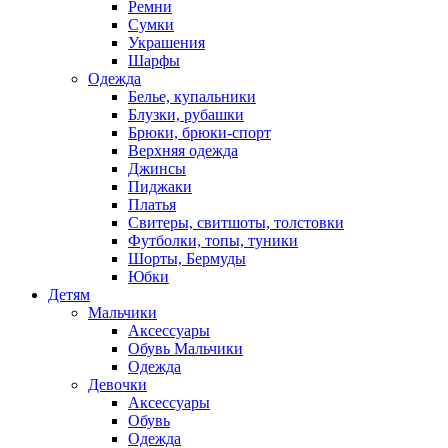
Ремни
Сумки
Украшения
Шарфы
Одежда
Белье, купальники
Блузки, рубашки
Брюки, брюки-спорт
Верхняя одежда
Джинсы
Пиджаки
Платья
Свитеры, свитшоты, толстовки
Футболки, топы, туники
Шорты, Бермуды
Юбки
Детям
Мальчики
Аксессуары
Обувь Мальчики
Одежда
Девочки
Аксессуары
Обувь
Одежда