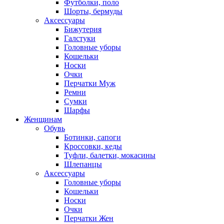
Футболки, поло
Шорты, бермуды
Аксессуары
Бижутерия
Галстуки
Головные уборы
Кошельки
Носки
Очки
Перчатки Муж
Ремни
Сумки
Шарфы
Женщинам
Обувь
Ботинки, сапоги
Кроссовки, кеды
Туфли, балетки, мокасины
Шлепанцы
Аксессуары
Головные уборы
Кошельки
Носки
Очки
Перчатки Жен