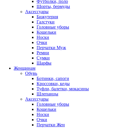
Футболки, поло
Шорты, бермуды
Аксессуары
Бижутерия
Галстуки
Головные уборы
Кошельки
Носки
Очки
Перчатки Муж
Ремни
Сумки
Шарфы
Женщинам
Обувь
Ботинки, сапоги
Кроссовки, кеды
Туфли, балетки, мокасины
Шлепанцы
Аксессуары
Головные уборы
Кошельки
Носки
Очки
Перчатки Жен