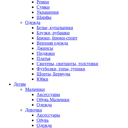
Ремни
Сумки
Украшения
Шарфы
Одежда
Белье, купальники
Блузки, рубашки
Брюки, брюки-спорт
Верхняя одежда
Джинсы
Пиджаки
Платья
Свитеры, свитшоты, толстовки
Футболки, топы, туники
Шорты, Бермуды
Юбки
Детям
Мальчики
Аксессуары
Обувь Мальчики
Одежда
Девочки
Аксессуары
Обувь
Одежда