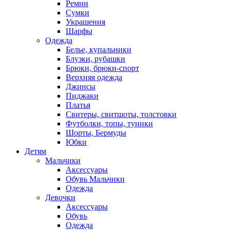
Ремни
Сумки
Украшения
Шарфы
Одежда
Белье, купальники
Блузки, рубашки
Брюки, брюки-спорт
Верхняя одежда
Джинсы
Пиджаки
Платья
Свитеры, свитшоты, толстовки
Футболки, топы, туники
Шорты, Бермуды
Юбки
Детям
Мальчики
Аксессуары
Обувь Мальчики
Одежда
Девочки
Аксессуары
Обувь
Одежда