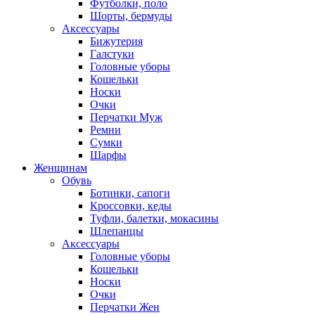
Футболки, поло
Шорты, бермуды
Аксессуары
Бижутерия
Галстуки
Головные уборы
Кошельки
Носки
Очки
Перчатки Муж
Ремни
Сумки
Шарфы
Женщинам
Обувь
Ботинки, сапоги
Кроссовки, кеды
Туфли, балетки, мокасины
Шлепанцы
Аксессуары
Головные уборы
Кошельки
Носки
Очки
Перчатки Жен