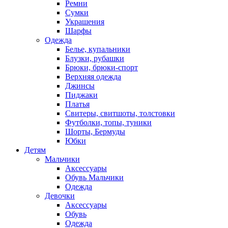
Ремни
Сумки
Украшения
Шарфы
Одежда
Белье, купальники
Блузки, рубашки
Брюки, брюки-спорт
Верхняя одежда
Джинсы
Пиджаки
Платья
Свитеры, свитшоты, толстовки
Футболки, топы, туники
Шорты, Бермуды
Юбки
Детям
Мальчики
Аксессуары
Обувь Мальчики
Одежда
Девочки
Аксессуары
Обувь
Одежда