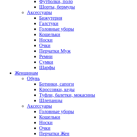
Футболки, поло
Шорты, бермуды
Аксессуары
Бижутерия
Галстуки
Головные уборы
Кошельки
Носки
Очки
Перчатки Муж
Ремни
Сумки
Шарфы
Женщинам
Обувь
Ботинки, сапоги
Кроссовки, кеды
Туфли, балетки, мокасины
Шлепанцы
Аксессуары
Головные уборы
Кошельки
Носки
Очки
Перчатки Жен