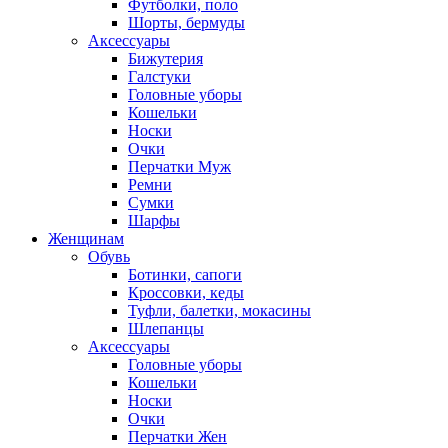
Футболки, поло
Шорты, бермуды
Аксессуары
Бижутерия
Галстуки
Головные уборы
Кошельки
Носки
Очки
Перчатки Муж
Ремни
Сумки
Шарфы
Женщинам
Обувь
Ботинки, сапоги
Кроссовки, кеды
Туфли, балетки, мокасины
Шлепанцы
Аксессуары
Головные уборы
Кошельки
Носки
Очки
Перчатки Жен