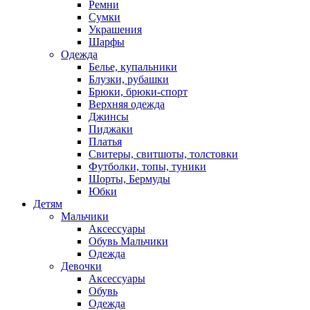
Ремни
Сумки
Украшения
Шарфы
Одежда
Белье, купальники
Блузки, рубашки
Брюки, брюки-спорт
Верхняя одежда
Джинсы
Пиджаки
Платья
Свитеры, свитшоты, толстовки
Футболки, топы, туники
Шорты, Бермуды
Юбки
Детям
Мальчики
Аксессуары
Обувь Мальчики
Одежда
Девочки
Аксессуары
Обувь
Одежда